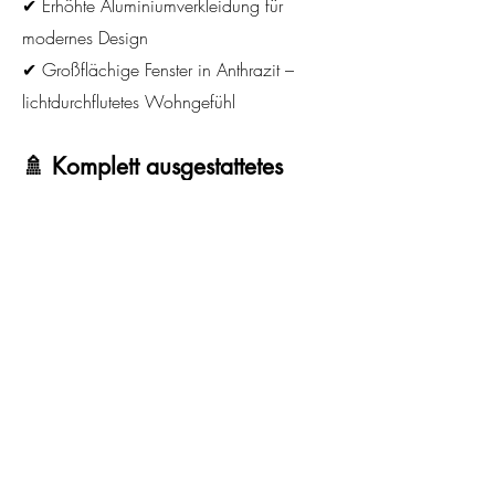
✔ Erhöhte Aluminiumverkleidung für
modernes Design
✔ Großflächige Fenster in Anthrazit –
lichtdurchflutetes Wohngefühl
🚿 Komplett ausgestattetes
Badezimmer
✔ Dusche, Toilette & Waschbecken mit
Spiegel
✔ Vinylfliesen für einen modernen Look
✔ Elektroboiler für warmes Wasser