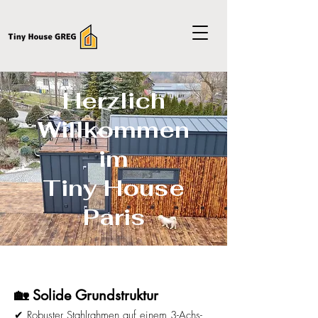
Herzlich
Willkommen
im
Tiny House
Paris
🏡 Solide Grundstruktur
✔ Robuster Stahlrahmen auf einem 3-Achs-